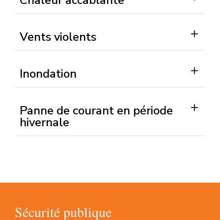
Chaleur accablante
site
de
la
Vents violents
Ville.
Inondation
Panne de courant en période
hivernale
Sécurité publique