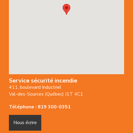
Service sécurité incendie
411, boulevard Industriel
Val-des-Sources (Québec) J1T 4C1
Téléphone :
819 300-0351
Nous écrire