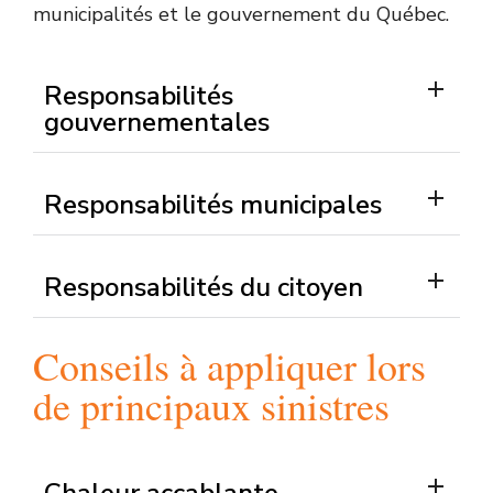
municipalités et le gouvernement du Québec.
avis
votre
d’ébullition,
boîte
etc.).
vocale,
Responsabilités
Pour
à
gouvernementales
recevoir
condition
ces
que
appels,
votre
les
message
Responsabilités municipales
citoyens
d’accueil
doivent
soit
s’inscrire
de
Responsabilités du citoyen
via
courte
le
durée.
portail
Conseils à appliquer lors
citoyen
de principaux sinistres
Jean-
Paul
sur
le