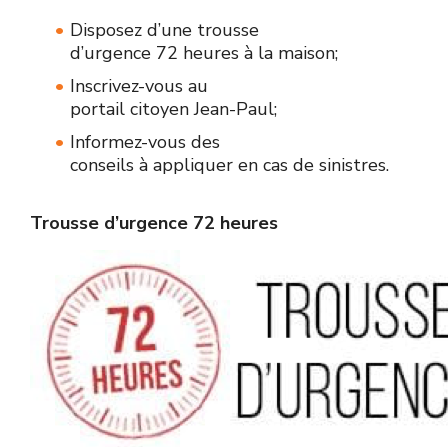
Disposez d’une trousse
d’urgence 72 heures à la maison;
Inscrivez-vous au
portail citoyen Jean-Paul;
Informez-vous des
conseils à appliquer en cas de sinistres.
Portail
Un
Ce
En
Les
S’inscrire
Trousse d’urgence 72 heures
citoyen
système
système
plus
coordonnées
au
Jean-
d’appels
automatisé
de
transmises
Portail
Paul
automatisés,
tentera
permettre
lors
citoyen
et
appelé
de
l’inscription,
de
Jean-
système
portail
contacter
le
l’inscription
Paul
d’appels
citoyen
l’occupant
portail
servent
automatisés
Jean-
à
en
uniquement
Paul,
trois
ligne
à
permet
reprises.
offre
entrer