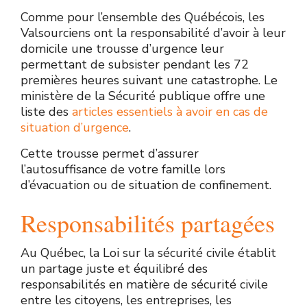
à
Si
la
en
Comme pour l’ensemble des Québécois, les
la
vous
possibilité
contact
Valsourciens ont la responsabilité d’avoir à leur
Ville
êtes
de
avec
domicile une trousse d’urgence leur
de
absent
modifier
la
permettant de subsister pendant les 72
communiquer
au
ses
population
premières heures suivant une catastrophe. Le
des
moment
coordonnées
lors
ministère de la Sécurité publique offre une
informations
où
ou
de
liste des
articles essentiels à avoir en cas de
importantes
la
de
situations
situation d’urgence
.
lors
téléphonie
se
importantes.
de
ciblée
retirer
Cette trousse permet d’assurer
situations
est
de
l’autosuffisance de votre famille lors
d’urgence
activée,
la
d’évacuation ou de situation de confinement.
ou
l’information
liste
de
pourra
d’appel.
Responsabilités partagées
travaux
être
affectant
enregistrée
Au Québec, la Loi sur la sécurité civile établit
leur
par
un partage juste et équilibré des
secteur
votre
responsabilités en matière de sécurité civile
(bris
répondeur
entre les citoyens, les entreprises, les
d’aqueduc,
ou