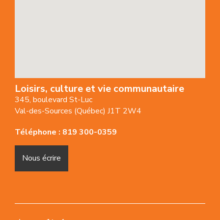
Loisirs, culture et vie communautaire
345, boulevard St-Luc
Val-des-Sources (Québec) J1T 2W4
Téléphone :
819 300-0359
Nous écrire