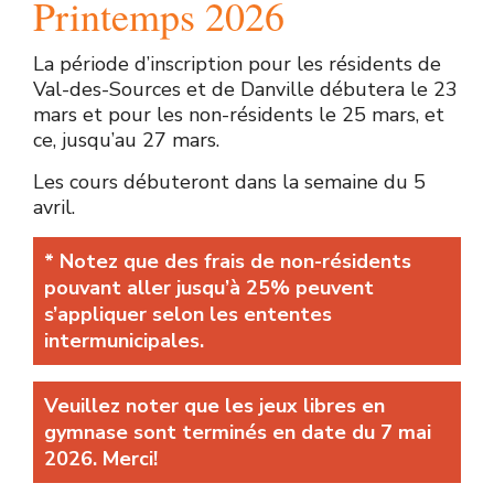
Printemps 2026
La période d’inscription pour les résidents de
Val-des-Sources et de Danville débutera le 23
mars et pour les non-résidents le 25 mars, et
ce, jusqu’au 27 mars.
Les cours débuteront dans la semaine du 5
avril.
* Notez que des frais de non-résidents
pouvant aller jusqu’à 25% peuvent
s’appliquer selon les ententes
intermunicipales.
Veuillez noter que les jeux libres en
gymnase sont terminés en date du 7 mai
2026. Merci!