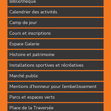
Bibliothèque
culture
et
Calendrier des activités
vie
communautaire,
Camp de jour
durant
les
Cours et inscriptions
heures
d’ouverture
Espace Galerie
prévues
et
Histoire et patrimoine
annoncées
Installations sportives et récréatives
à
cet
Marché public
effet.
Mentions d’honneur pour l’embellissement
Parcs et espaces verts
Place de la Traversée