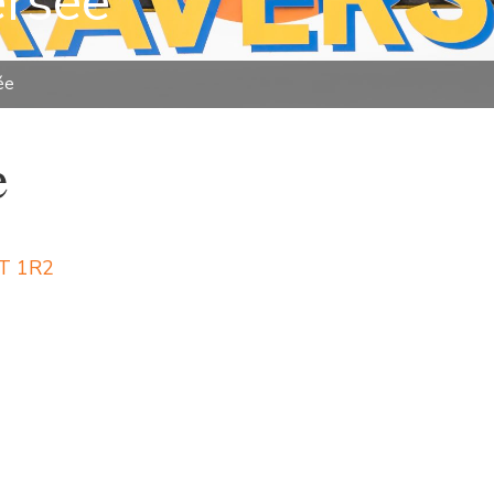
ersée
ée
e
1T 1R2