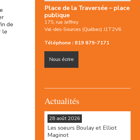
Place de la Traversée – place
de
publique
er
175, rue Jeffrey
fin de
Val-des-Sources (Québec) J1T2V6
 le
Téléphone :
819 879-7171
Nous écrire
Actualités
28 août 2026
Les soeurs Boulay et Elliot
Maginot