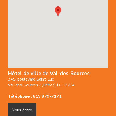
Hôtel de ville de Val-des-Sources
345, boulevard Saint-Luc
Val-des-Sources (Québec) J1T 2W4
Téléphone :
819 879-7171
Nous écrire