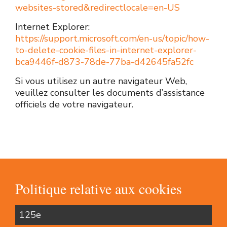
websites-stored&redirectlocale=en-US
Internet Explorer:
https://support.microsoft.com/en-us/topic/how-
to-delete-cookie-files-in-internet-explorer-
bca9446f-d873-78de-77ba-d42645fa52fc
Si vous utilisez un autre navigateur Web,
veuillez consulter les documents d’assistance
officiels de votre navigateur.
Politique relative aux cookies
125e