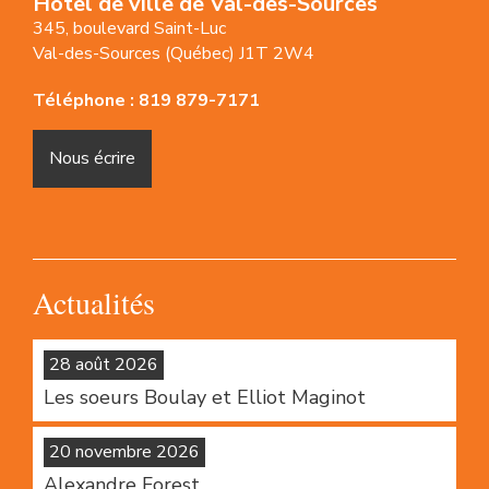
Hôtel de ville de Val-des-Sources
345, boulevard Saint-Luc
Val-des-Sources (Québec) J1T 2W4
Téléphone :
819 879-7171
Nous écrire
Actualités
28 août 2026
Les soeurs Boulay et Elliot Maginot
20 novembre 2026
Alexandre Forest