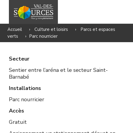
Accueil
›
Culture et loisirs
›
Parcs et espaces
verts
›
Parc nourricier
Secteur
Sentier entre l’aréna et le secteur Saint-
Barnabé
Installations
Parc nourricier
Accès
Gratuit