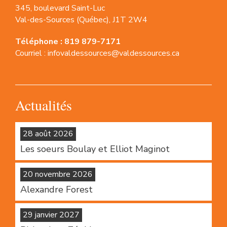
345, boulevard Saint-Luc
Val-des-Sources (Québec), J1T 2W4
Téléphone :
819 879-7171
Courriel :
infovaldessources@valdessources.ca
Actualités
28 août 2026
Les soeurs Boulay et Elliot Maginot
20 novembre 2026
Alexandre Forest
29 janvier 2027