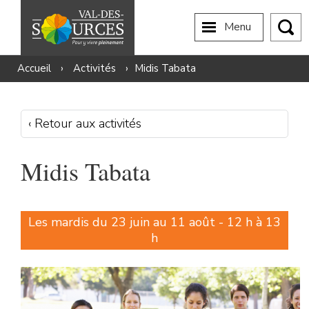
Menu
Accueil
›
Activités
›
Midis Tabata
‹ Retour aux activités
Midis Tabata
Les mardis du 23 juin au 11 août - 12 h à 13
h